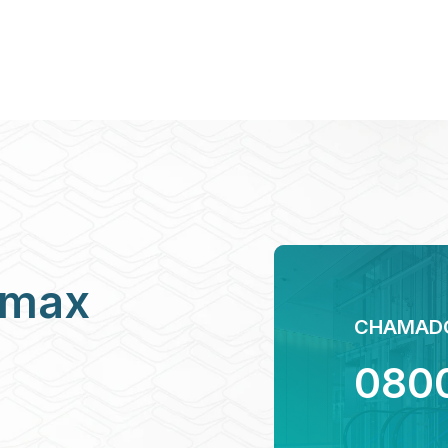
amax
CHAMADO
0800