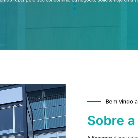
emos fazer pelo seu condomínio ou negócio, solicite hoje uma vi
Bem vindo 
Sobre a
A Escamax
é uma empr