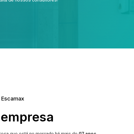
sita de nossos consultores!
a Escamax
empresa
esa que está no mercado há mais de
07 anos,